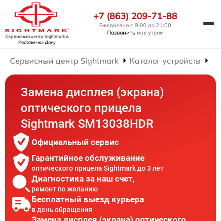
+7 (863) 209-71-88
Ежедневно с 9:00 до 21:00
Позвонить
мне утром
Сервисный центр Sightmark
в
Ростове-на-Дону
Сервисный центр Sightmark
Каталог устройств
Ре
Замена дисплея (экрана)
оптического прицела
Sightmark SM13038HDR
Официальный сервис
Гарантийное обслуживание
оптического прицела Sightmark до 3 лет
Диагностика за наш счет,
ремонт по желанию
Бесплатный выезд курьера
в день обращения
Замена дисплея (экрана) оптического