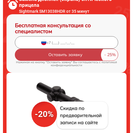
прицела
Sightmark SM13038HDR от 35 минут
Бесплатная консультация со
специалистом
Оставить заявку
Нажимая на кнопку "Оставить заявку" Вы соглашаетесь c
политикой
конфиденциальности
Скидка по
-20%
предварительной
записи на сайте