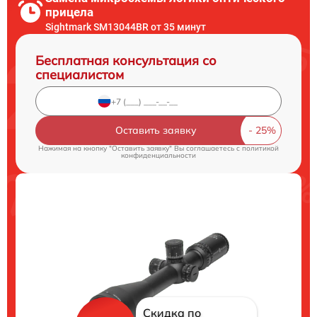
прицела
Sightmark SM13044BR от 35 минут
Бесплатная консультация со
специалистом
Оставить заявку
Нажимая на кнопку "Оставить заявку" Вы соглашаетесь c
политикой
конфиденциальности
Скидка по