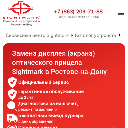
+7 (863) 209-71-88
Ежедневно с 9:00 до 21:00
Сервисный центр Sightmark
в
Ростове-на-Дону
Сервисный центр Sightmark
Каталог устройств
Ре
Замена дисплея (экрана)
оптического прицела
Sightmark в Ростове-на-Дону
Официальный сервис
Гарантийное обслуживание
до 3 лет
Диагностика за наш счет,
ремонт по желанию
Бесплатный выезд курьера
в день обращения
Срочный ремонт